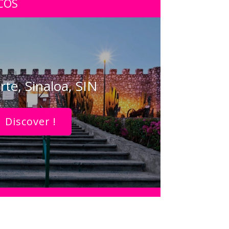
COS
rte, Sinaloa, SIN
Discover !