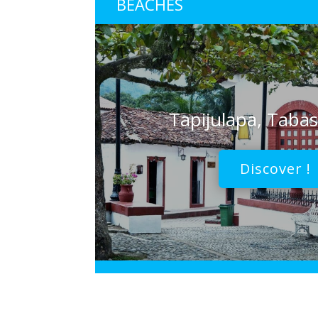
BEACHES
Tapijulapa, Taba
Discover !