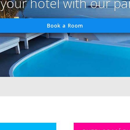
 your hotel with our pa
Book a Room