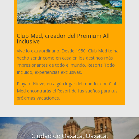
Club Med, creador del Premium All
Inclusive
Vive lo extraordinario. Desde 1950, Club Med te ha
hecho sentir como en casa en los destinos más
impresionantes de todo el mundo. Resorts Todo
Incluido, experiencias exclusivas.
Playa o Nieve, en algún lugar del mundo, con Club
Med encontrarás el Resort de tus sueños para tus
próximas vacaciones.
Ciudad de Oaxaca, Oaxaca,