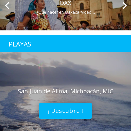
OAX
¿Qué hacer en Oaxaca?Video:...
PLAYAS
San Juan de Alima, Michoacán, MIC
¡ Descubre !