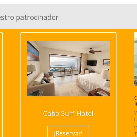
estro patrocinador
C
I
Cabo Surf Hotel
V
h
m
¡Reservar!
T