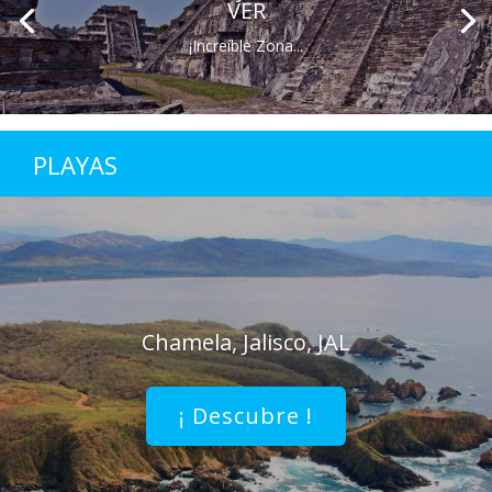
VER
¡Increíble Zona...
PLAYAS
Chamela, Jalisco, JAL
¡ Descubre !