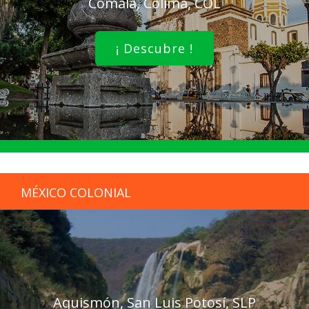
Comala, Colima, COL
¡ Descubre !
MÉXICO COLONIAL
Aquismón, San Luis Potosí, SLP