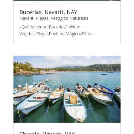
Bucerías, Nayarit, NAY
Nayarit
,
Playas
,
Vestigios Naturales
¿Qué hacer en Bucerías? Video:
ViajefestPlayasPueblos MágicosSitios...
Chacala, Nayarit, NAY