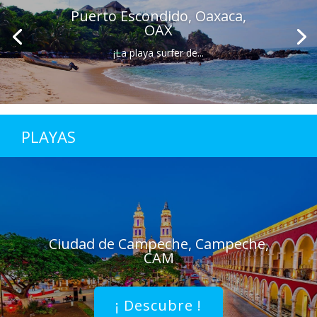
Puerto Escondido, Oaxaca,
OAX
¡La playa surfer de...
PLAYAS
Ciudad de Campeche, Campeche,
CAM
¡ Descubre !