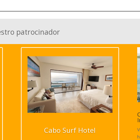
estro patrocinador
C
I
Cabo Surf Hotel
V
h