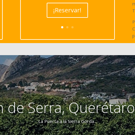
m
¡Reservar!
T
P
C
p
n de Serra, Querétar
La Puerta a la Sierra Gorda...