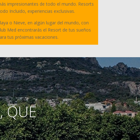
ás impresionantes de todo el mundo. Resorts
odo Incluido, experiencias exclusivas.
laya o Nieve, en algún lugar del mundo, con
lub Med encontrarás el Resort de tus sueños
ara tus próximas vacaciones.
o, QUE