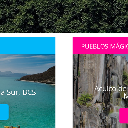
PUEBLOS MÁGI
Aculco de
ia Sur, BCS
M
!