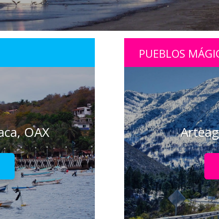
PUEBLOS MÁGI
aca, OAX
Arteag
!