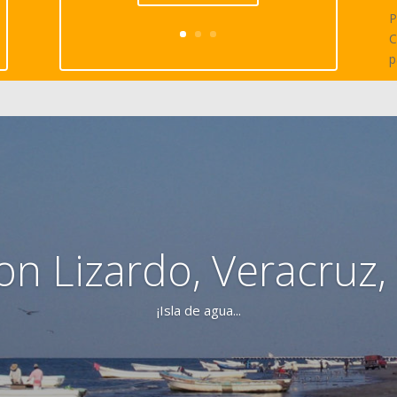
P
C
p
on Lizardo, Veracruz,
¡Isla de agua...