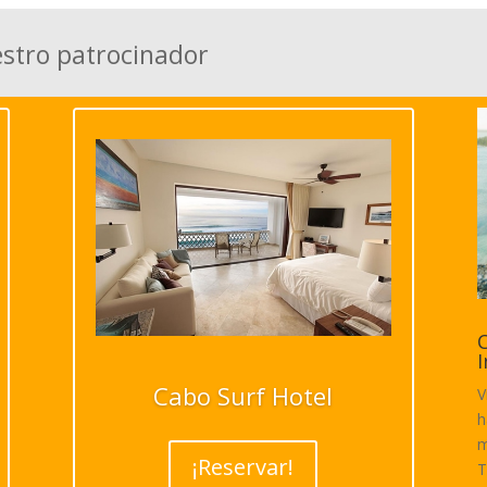
estro patrocinador
C
I
Cabo Surf Hotel
V
h
m
¡Reservar!
T