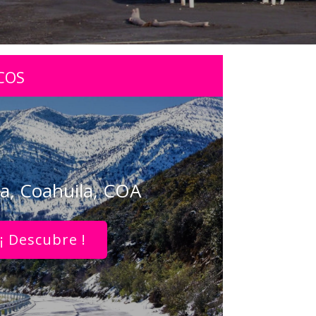
COS
a, Coahuila, COA
¡ Descubre !