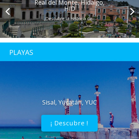
Real del Monte, Hidalgo,
HID
¡Descubre la Historia de...
PLAYAS
Sisal, Yucatán, YUC
¡ Descubre !