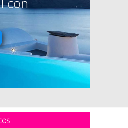
l con
COS