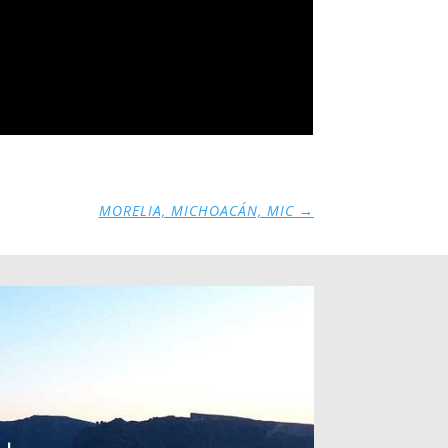
MORELIA, MICHOACÁN, MIC
→