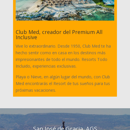
Club Med, creador del Premium All
Inclusive
Vive lo extraordinario. Desde 1950, Club Med te ha
hecho sentir como en casa en los destinos más
impresionantes de todo el mundo. Resorts Todo
Incluido, experiencias exclusivas.
Playa o Nieve, en algún lugar del mundo, con Club
Med encontrarás el Resort de tus sueños para tus
próximas vacaciones.
San José de Gracia, AGS