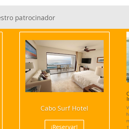
estro patrocinador
C
I
Cabo Surf Hotel
V
h
m
¡Reservar!
T