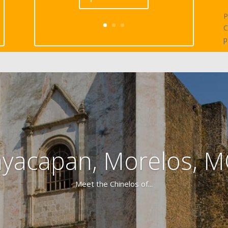
P
C
p
ayacapan, Morelos, 
Meet the Chinelos of...