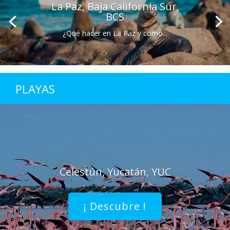
La Paz, Baja California Sur,
BCS
¿Qué hacer en La Paz y cómo...
PLAYAS
Celestún, Yucatán, YUC
¡ Descubre !