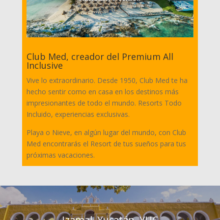
Club Med, creador del Premium All
Inclusive
Vive lo extraordinario. Desde 1950, Club Med te ha
hecho sentir como en casa en los destinos más
impresionantes de todo el mundo. Resorts Todo
Incluido, experiencias exclusivas.
Playa o Nieve, en algún lugar del mundo, con Club
Med encontrarás el Resort de tus sueños para tus
próximas vacaciones.
Izamal, Yucatán, YUC