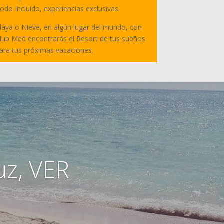
odo Incluido, experiencias exclusivas.
laya o Nieve, en algún lugar del mundo, con
lub Med encontrarás el Resort de tus sueños
ara tus próximas vacaciones.
uz, VER