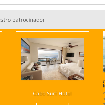
estro patrocinador
C
I
Cabo Surf Hotel
V
h
m