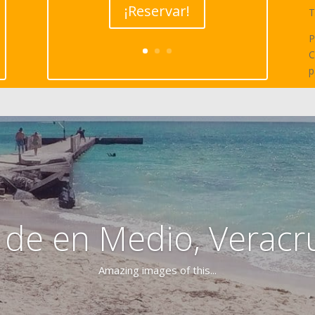
¡Reservar!
T
P
C
p
a de en Medio, Veracr
Amazing images of this...