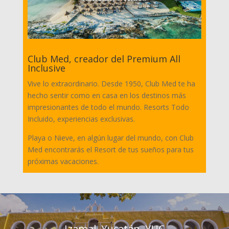
Club Med, creador del Premium All
Inclusive
Vive lo extraordinario. Desde 1950, Club Med te ha
hecho sentir como en casa en los destinos más
impresionantes de todo el mundo. Resorts Todo
Incluido, experiencias exclusivas.
Playa o Nieve, en algún lugar del mundo, con Club
Med encontrarás el Resort de tus sueños para tus
próximas vacaciones.
Izamal, Yucatán, YUC