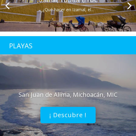
¿Qué hacer en Izamal, el...
PLAYAS
San Juan de Alima, Michoacán, MIC
¡ Descubre !