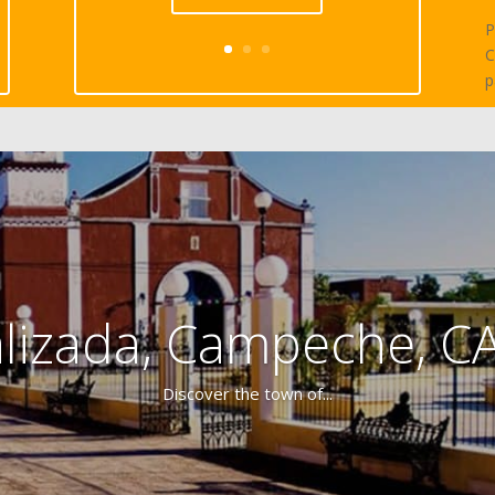
P
C
p
lizada, Campeche, 
Discover the town of...