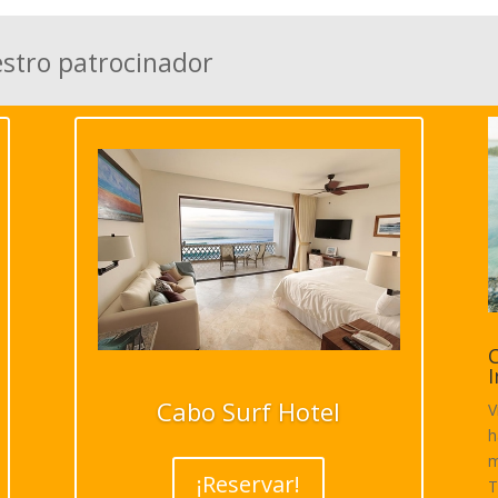
estro patrocinador
C
I
Cabo Surf Hotel
V
h
m
¡Reservar!
T