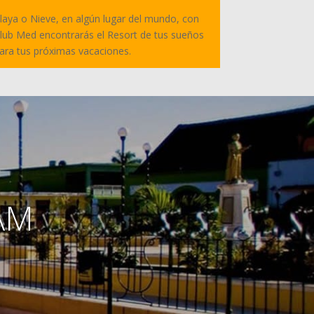
laya o Nieve, en algún lugar del mundo, con
lub Med encontrarás el Resort de tus sueños
ara tus próximas vacaciones.
CAM