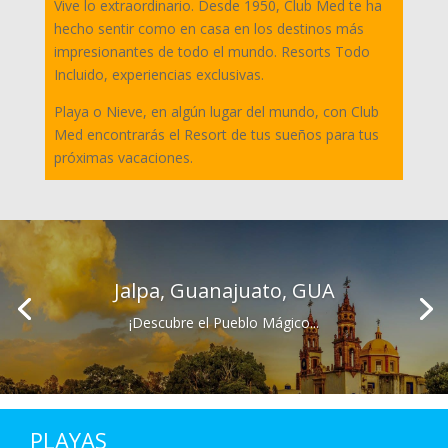
Vive lo extraordinario. Desde 1950, Club Med te ha
hecho sentir como en casa en los destinos más
impresionantes de todo el mundo. Resorts Todo
Incluido, experiencias exclusivas.
Playa o Nieve, en algún lugar del mundo, con Club
Med encontrarás el Resort de tus sueños para tus
próximas vacaciones.
Jalpa, Guanajuato, GUA
¡Descubre el Pueblo Mágico...
PLAYAS