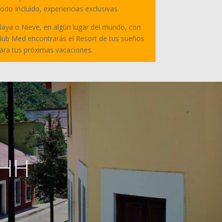
odo Incluido, experiencias exclusivas.
laya o Nieve, en algún lugar del mundo, con
lub Med encontrarás el Resort de tus sueños
ara tus próximas vacaciones.
CHH