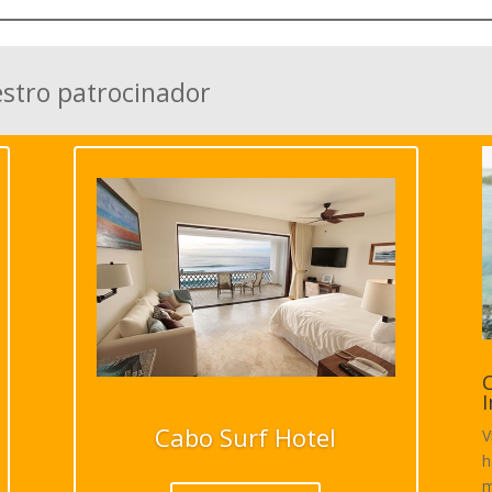
estro patrocinador
C
I
Cabo Surf Hotel
V
h
m