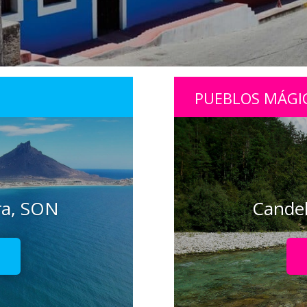
PUEBLOS MÁGI
ra, SON
Candel
!