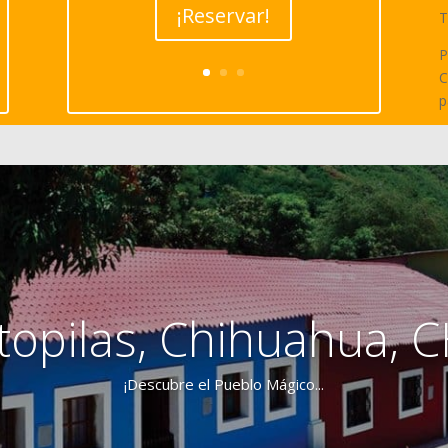
¡Reservar!
T
P
C
p
topilas, Chihuahua, 
¡Descubre el Pueblo Mágico...