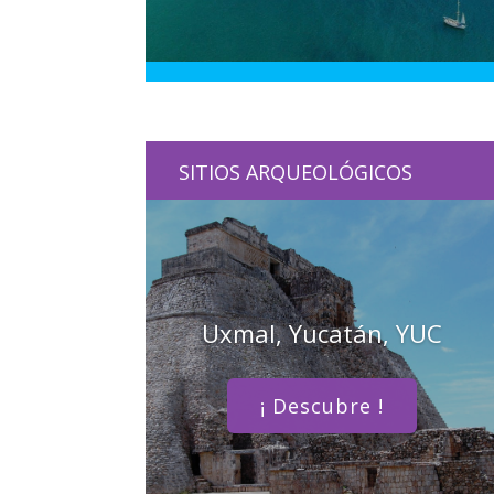
SITIOS ARQUEOLÓGICOS
Uxmal, Yucatán, YUC
¡ Descubre !