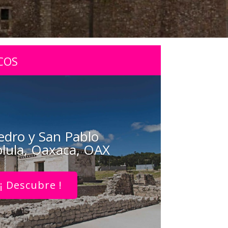
COS
edro y San Pablo
lula, Oaxaca, OAX
¡ Descubre !