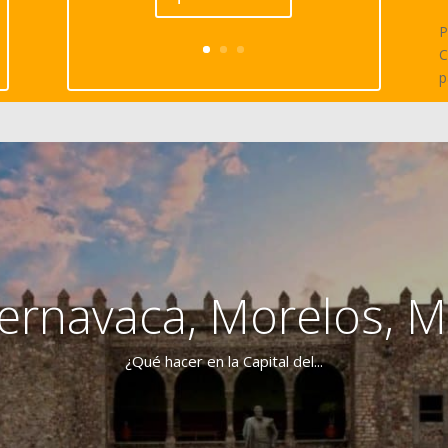
P
C
p
ernavaca, Morelos, 
¿Qué hacer en la Capital del...