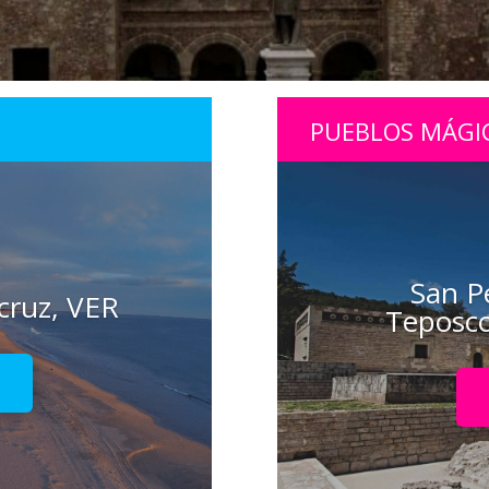
PUEBLOS MÁGI
San P
cruz, VER
Teposco
!