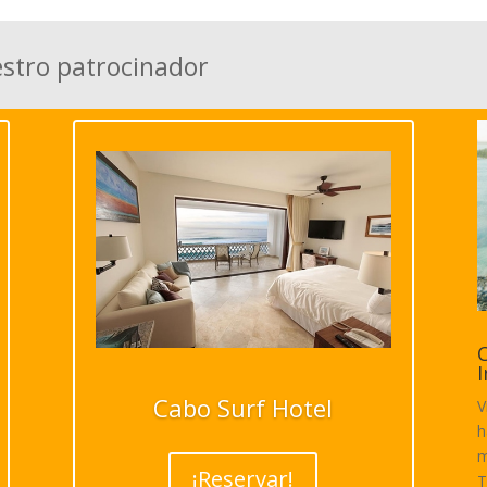
estro patrocinador
C
I
Cabo Surf Hotel
V
h
m
¡Reservar!
T