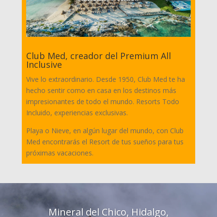
Club Med, creador del Premium All
Inclusive
Vive lo extraordinario. Desde 1950, Club Med te ha
hecho sentir como en casa en los destinos más
impresionantes de todo el mundo. Resorts Todo
Incluido, experiencias exclusivas.
Playa o Nieve, en algún lugar del mundo, con Club
Med encontrarás el Resort de tus sueños para tus
próximas vacaciones.
Mineral del Chico, Hidalgo,