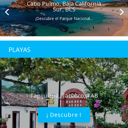
Cabo Pulmo, Baja California
Sur, BCS
¡Descubre el Parque Nacional...
PLAYAS
Tapijulapa, Tabasco, TAB
¡ Descubre !