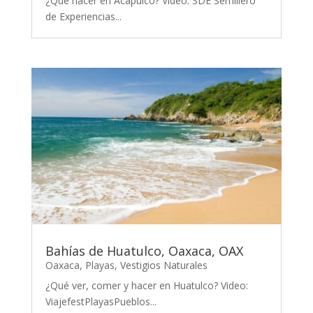
¿Qué hacer en Acapulco? Video: SDE Semillero
de Experiencias...
Bahías de Huatulco, Oaxaca, OAX
Oaxaca
,
Playas
,
Vestigios Naturales
¿Qué ver, comer y hacer en Huatulco? Video:
ViajefestPlayasPueblos...