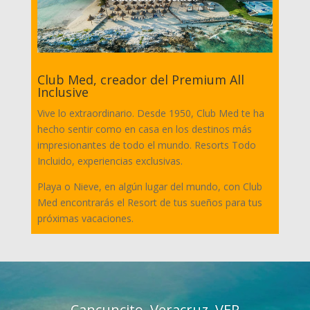
Club Med, creador del Premium All
Inclusive
Vive lo extraordinario. Desde 1950, Club Med te ha
hecho sentir como en casa en los destinos más
impresionantes de todo el mundo. Resorts Todo
Incluido, experiencias exclusivas.
Playa o Nieve, en algún lugar del mundo, con Club
Med encontrarás el Resort de tus sueños para tus
próximas vacaciones.
Cancuncito, Veracruz, VER