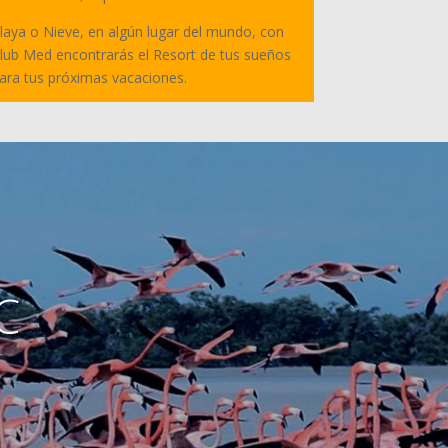
laya o Nieve, en algún lugar del mundo, con
lub Med encontrarás el Resort de tus sueños
ara tus próximas vacaciones.
C