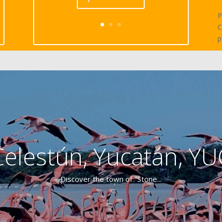
P
C
p
Celestún, Yucatán, YU
Discover the town of "Stone...