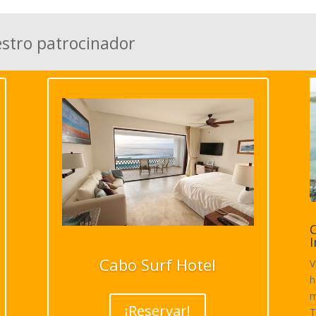
estro patrocinador
C
I
Cabo Surf Hotel
V
h
m
¡Reservar!
T