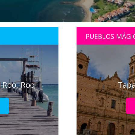
PUEBLOS MÁGI
 Roo, Roo
Tapal
!