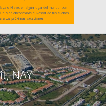
laya o Nieve, en algún lugar del mundo, con
lub Med encontrarás el Resort de tus sueños
ara tus próximas vacaciones.
it, NAY