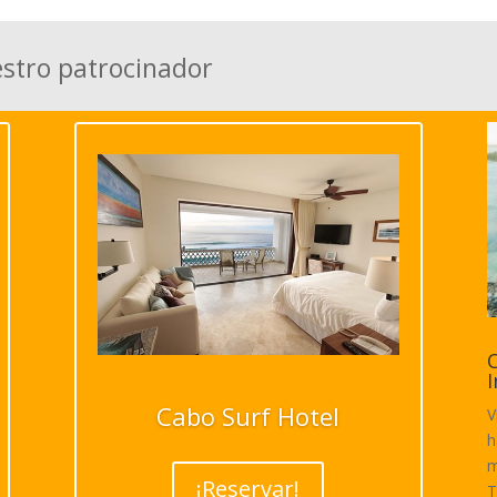
estro patrocinador
C
I
Cabo Surf Hotel
V
h
m
¡Reservar!
T