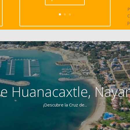
P
C
p
e Huanacaxtle, Nayar
¡Descubre la Cruz de...