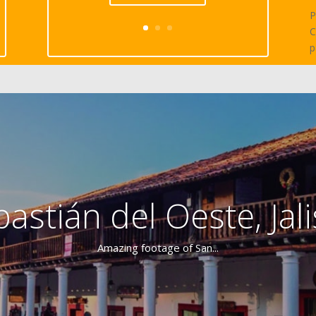
P
C
p
astián del Oeste, Jali
Amazing footage of San...