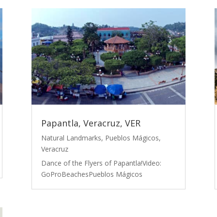
Papantla, Veracruz, VER
Natural Landmarks
,
Pueblos Mágicos
,
Veracruz
Dance of the Flyers of Papantla!Video:
GoProBeachesPueblos Mágicos