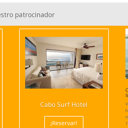
estro patrocinador
C
I
Cabo Surf Hotel
V
h
m
¡Reservar!
T