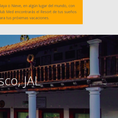
laya o Nieve, en algún lugar del mundo, con
lub Med encontrarás el Resort de tus sueños
ara tus próximas vacaciones.
sco, JAL