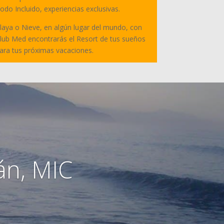
odo Incluido, experiencias exclusivas.
laya o Nieve, en algún lugar del mundo, con
lub Med encontrarás el Resort de tus sueños
ara tus próximas vacaciones.
án, MIC