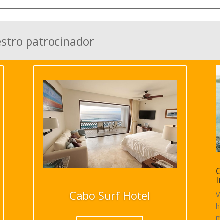
estro patrocinador
C
I
Cabo Surf Hotel
V
h
m