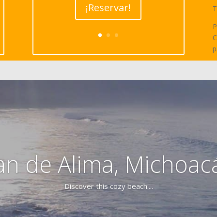
¡Reservar!
T
P
C
p
an de Alima, Michoac
Discover this cozy beach:...