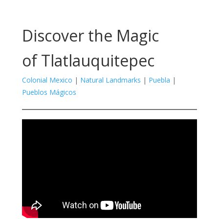
Discover the Magic
of
Tlatlauquitepec
Colonial Mexico
|
Natural Landmarks
|
Puebla
|
Pueblos Mágicos