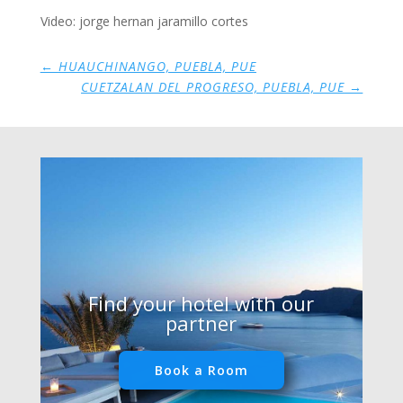
Video: jorge hernan jaramillo cortes
←
HUAUCHINANGO, PUEBLA, PUE
CUETZALAN DEL PROGRESO, PUEBLA, PUE
→
Find your hotel with our
partner
Book a Room