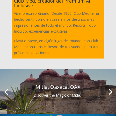
Club Med, creador del Premium All
Inclusive
Vive lo extraordinario. Desde 1950, Club Med te ha
hecho sentir como en casa en los destinos más
impresionantes de todo el mundo. Resorts Todo
Incluido, experiencias exclusivas.
Playa o Nieve, en algún lugar del mundo, con Club
Med encontrarás el Resort de tus sueños para tus
próximas vacaciones.
Mitla, Oaxaca, OAX
Discover the Magic of Mitla...