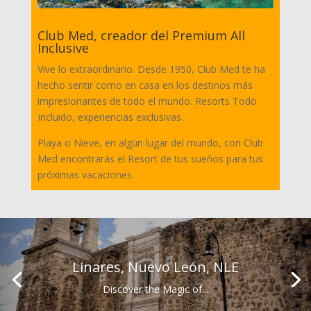
Club Med, creador del Premium All
Inclusive
Vive lo extraordinario. Desde 1950, Club Med te ha
hecho sentir como en casa en los destinos más
impresionantes de todo el mundo. Resorts Todo
Incluido, experiencias exclusivas.
Playa o Nieve, en algún lugar del mundo, con Club
Med encontrarás el Resort de tus sueños para tus
próximas vacaciones.
Linares, Nuevo León, NLE
Discover the Magic of...