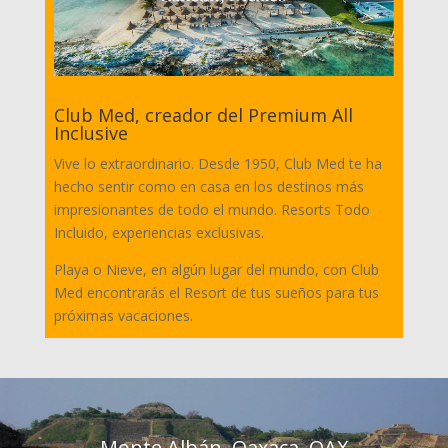
Club Med, creador del Premium All
Inclusive
Vive lo extraordinario. Desde 1950, Club Med te ha
hecho sentir como en casa en los destinos más
impresionantes de todo el mundo. Resorts Todo
Incluido, experiencias exclusivas.
Playa o Nieve, en algún lugar del mundo, con Club
Med encontrarás el Resort de tus sueños para tus
próximas vacaciones.
Monte Albán, Oaxaca, OAX