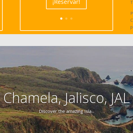
¡Reservar!
T
P
C
p
Chamela, Jalisco, JAL
Discover the amazing Isla...