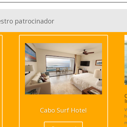
estro patrocinador
C
I
Cabo Surf Hotel
V
h
m