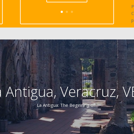
P
C
p
 Antigua, Veracruz, 
La Antigua: The Beginning of...