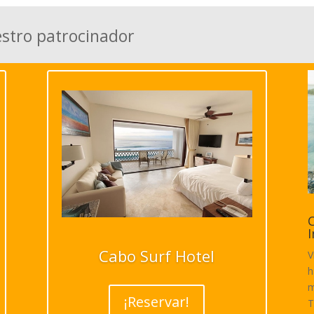
estro patrocinador
C
I
Cabo Surf Hotel
V
h
m
¡Reservar!
T