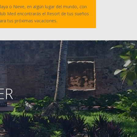
laya o Nieve, en algún lugar del mundo, con
lub Med encontrarás el Resort de tus sueños
ara tus próximas vacaciones.
VER