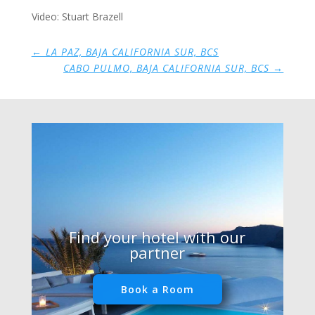
Video: Stuart Brazell
←
LA PAZ, BAJA CALIFORNIA SUR, BCS
CABO PULMO, BAJA CALIFORNIA SUR, BCS
→
Find your hotel with our
partner
Book a Room