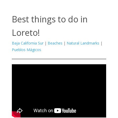
Best things to do in
Loreto!
Baja California Sur
|
Beaches
|
Natural Landmarks
|
Pueblos Mágicos