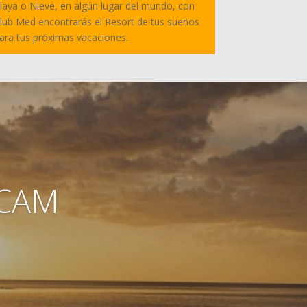
laya o Nieve, en algún lugar del mundo, con
lub Med encontrarás el Resort de tus sueños
ara tus próximas vacaciones.
 CAM