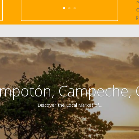
P
C
p
mpotón, Campeche,
Discover the Local Market of...