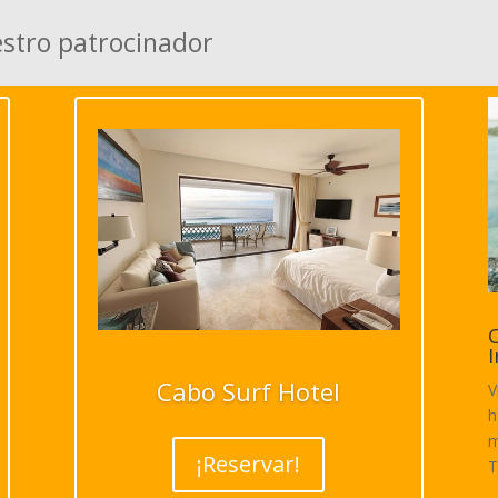
estro patrocinador
C
I
Cabo Surf Hotel
V
h
m
¡Reservar!
T