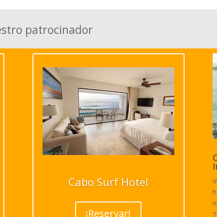
estro patrocinador
C
I
Cabo Surf Hotel
V
h
m
¡Reservar!
T