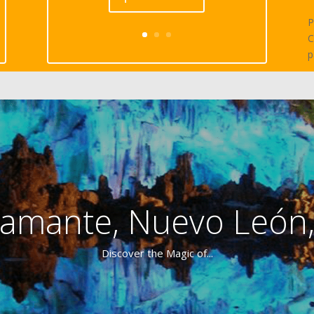
P
C
p
amante, Nuevo León
Discover the Magic of...