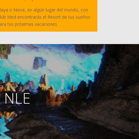
laya o Nieve, en algún lugar del mundo, con
lub Med encontrarás el Resort de tus sueños
ara tus próximas vacaciones.
, NLE