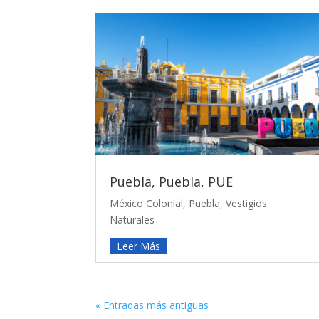
Puebla, Puebla, PUE
México Colonial
,
Puebla
,
Vestigios
Naturales
Leer Más
« Entradas más antiguas