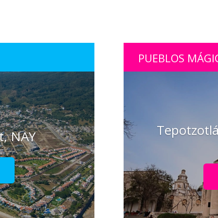
PUEBLOS MÁGI
Tepotzotlá
it, NAY
!