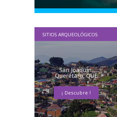
SITIOS ARQUEOLÓGICOS
San Joaquín,
Querétaro, QUE
¡ Descubre !