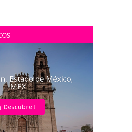
COS
n, Estado de México,
MEX
¡ Descubre !