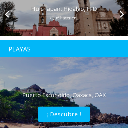
Huichapan, Hidalgo, HID
¿Qué hacer en...
PLAYAS
Puerto Escondido, Oaxaca, OAX
¡ Descubre !