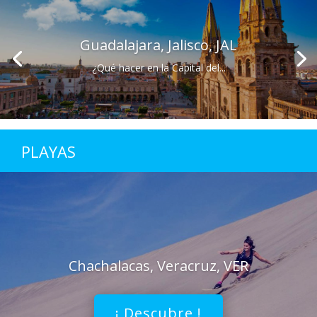
Guadalajara, Jalisco, JAL
¿Qué hacer en la Capital del...
PLAYAS
Chachalacas, Veracruz, VER
¡ Descubre !