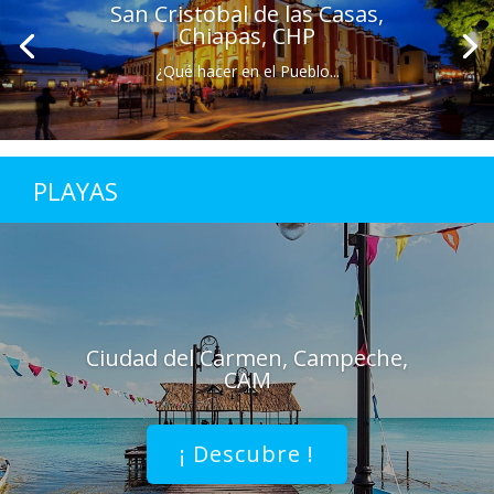
San Cristobal de las Casas,
Chiapas, CHP
¿Qué hacer en el Pueblo...
PLAYAS
Ciudad del Carmen, Campeche,
CAM
¡ Descubre !