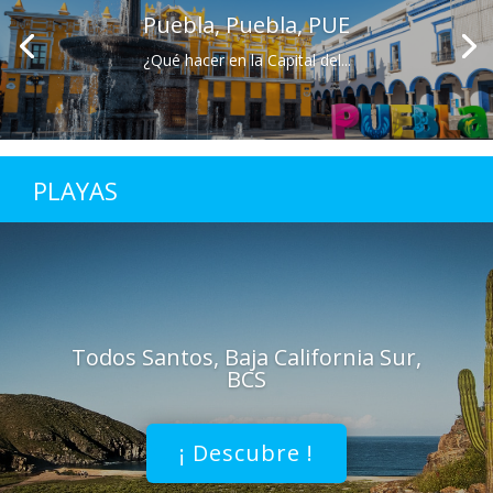
Puebla, Puebla, PUE
¿Qué hacer en la Capital del...
PLAYAS
Todos Santos, Baja California Sur,
BCS
¡ Descubre !