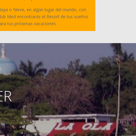
laya o Nieve, en algún lugar del mundo, con
lub Med encontrarás el Resort de tus sueños
ara tus próximas vacaciones.
ER