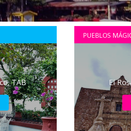
PUEBLOS MÁGI
sco, TAB
El Ros
!