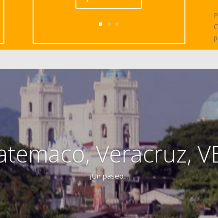
P
C
p
atemaco, Veracruz, V
¡Un paseo...