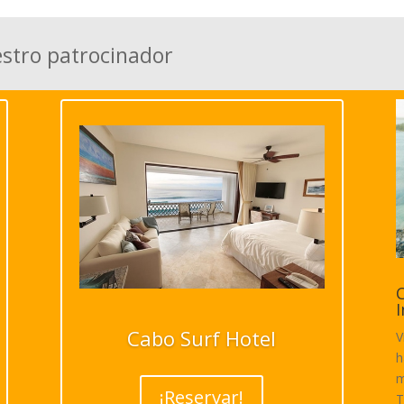
estro patrocinador
C
I
Cabo Surf Hotel
V
h
m
¡Reservar!
T