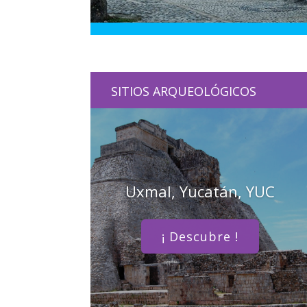
SITIOS ARQUEOLÓGICOS
Uxmal, Yucatán, YUC
¡ Descubre !