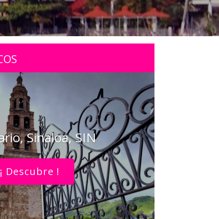
COS
ario, Sinaloa, SIN
¡ Descubre !