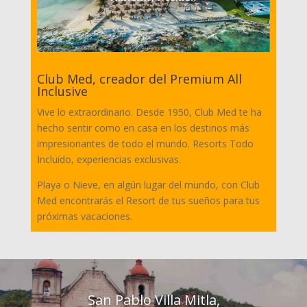
Club Med, creador del Premium All
Inclusive
Vive lo extraordinario. Desde 1950, Club Med te ha
hecho sentir como en casa en los destinos más
impresionantes de todo el mundo. Resorts Todo
Incluido, experiencias exclusivas.
Playa o Nieve, en algún lugar del mundo, con Club
Med encontrarás el Resort de tus sueños para tus
próximas vacaciones.
San Pablo Villa Mitla,