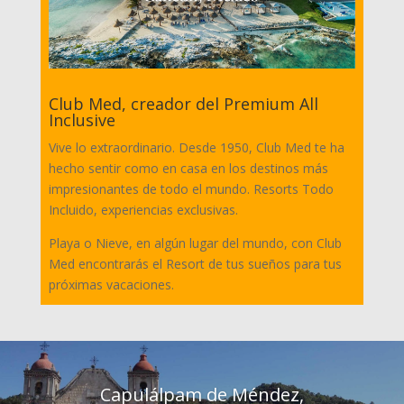
Club Med, creador del Premium All
Inclusive
Vive lo extraordinario. Desde 1950, Club Med te ha
hecho sentir como en casa en los destinos más
impresionantes de todo el mundo. Resorts Todo
Incluido, experiencias exclusivas.
Playa o Nieve, en algún lugar del mundo, con Club
Med encontrarás el Resort de tus sueños para tus
próximas vacaciones.
Capulálpam de Méndez,