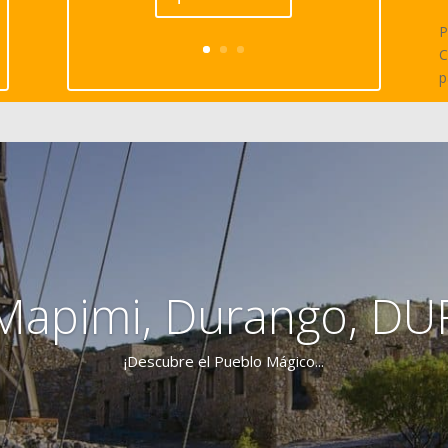
P
C
p
Mapimi, Durango, DU
¡Descubre el Pueblo Mágico...