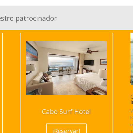
estro patrocinador
C
I
Cabo Surf Hotel
V
h
m
¡Reservar!
T