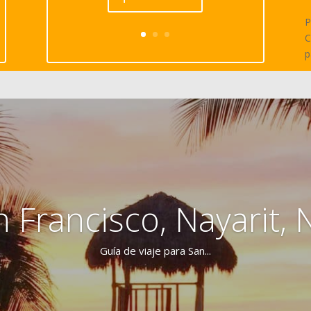
P
C
p
 Francisco, Nayarit, 
Guía de viaje para San...