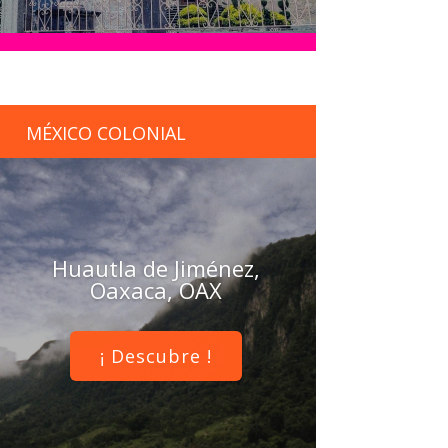
MÉXICO COLONIAL
Huautla de Jiménez,
Oaxaca, OAX
¡ Descubre !