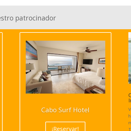
estro patrocinador
C
I
Cabo Surf Hotel
V
h
m
¡Reservar!
T