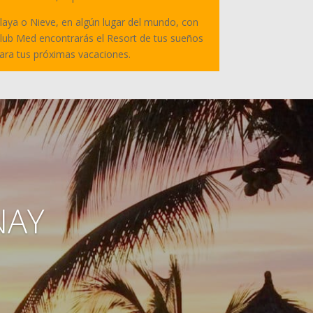
laya o Nieve, en algún lugar del mundo, con
lub Med encontrarás el Resort de tus sueños
ara tus próximas vacaciones.
NAY