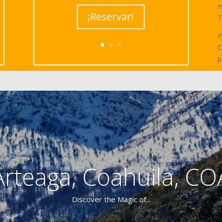
m
¡Reservar!
T
P
C
p
Arteaga, Coahuila, CO
Discover the Magic of...