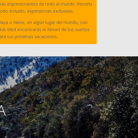
ás impresionantes de todo el mundo. Resorts
odo Incluido, experiencias exclusivas.
laya o Nieve, en algún lugar del mundo, con
lub Med encontrarás el Resort de tus sueños
ara tus próximas vacaciones.
A