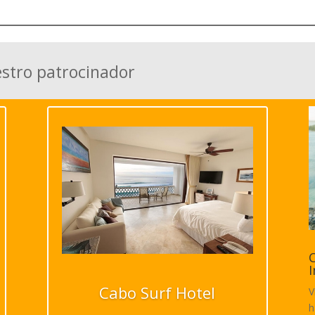
estro patrocinador
C
I
Cabo Surf Hotel
V
h