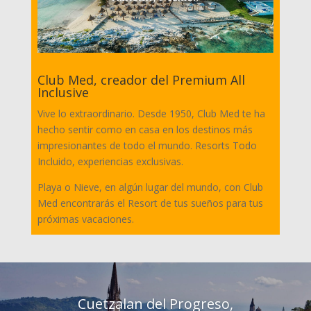
Club Med, creador del Premium All
Inclusive
Vive lo extraordinario. Desde 1950, Club Med te ha
hecho sentir como en casa en los destinos más
impresionantes de todo el mundo. Resorts Todo
Incluido, experiencias exclusivas.
Playa o Nieve, en algún lugar del mundo, con Club
Med encontrarás el Resort de tus sueños para tus
próximas vacaciones.
Cuetzalan del Progreso,