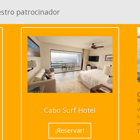
estro patrocinador
C
I
Cabo Surf Hotel
V
h
m
¡Reservar!
T