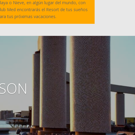
laya o Nieve, en algún lugar del mundo, con
lub Med encontrarás el Resort de tus sueños
ara tus próximas vacaciones.
 SON