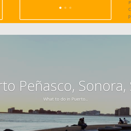
P
C
p
rto Peñasco, Sonora,
What to do in Puerto...